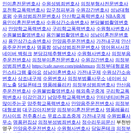
인이혼전문변호사
수원성범죄변호사
의정부형사전문변호사
포천학교폭력변호사
압구정피부과
수원강간변호사
성남대형
로펌
수원성범죄전문변호사
안산학교폭력변호사
NBA중계
용인이혼전문변호사
수원상간소송변호사
분당불법촬영변호
사
안양학교폭력변호사
구리학교폭력변호사
수원형사변호사
수원불법촬영변호사
용인불법촬영변호사
성남이혼전문변호
사
용인상간소송변호사
안양음주운전변호사
가전내구제
안산
음주운전변호사
명품짭
성남성범죄전문변호사
영어원서서점
네이버 백링크
분당강제추행변호사
수원형사변호사
의정부음
주운전변호사
의정부이혼전문변호사
수원강간변호사
의정부
성범죄변호사
https://cafe.naver.com/pinkhmuzo
의정부대형로펌
인스타그램 좋아요
성남이혼변호사
가전내구제
수원상간소송
변호사
상조내구제
수원변호사
의정부법률사무소
네이버 상
위노출
당일폰테크
명품레플리카
의정부성범죄변호사
안산음
주운전변호사
수원불법촬영변호사
해외축구중계
구리학교폭
력변호사
이강인경기
남양주학교폭력변호사
인터넷티비현금
많이주는곳
양주학교폭력변호사
안양음주운전변호사
의정부
대형로펌
대구강아지분양
의정부이혼전문변호사
명품레플리
카사이트
전주흥신소
무료스포츠중계
가전내구제
수원법률사
무소
명품편집샵
의정부성범죄변호사
정수리두피문신
부천반
영구
안양음주운전변호사
수원형사변호사
당일폰테크
의정부