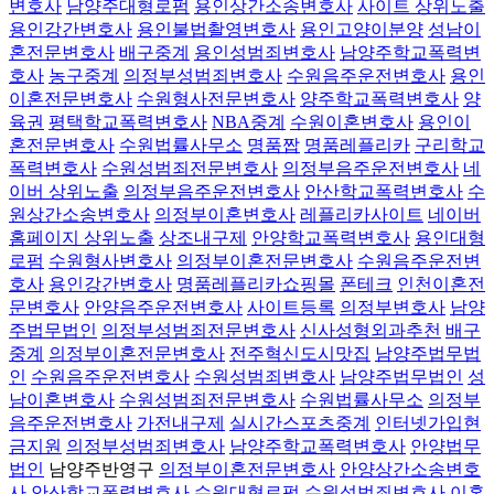
변호사
남양주대형로펌
용인상간소송변호사
사이트 상위노출
용인강간변호사
용인불법촬영변호사
용인고양이분양
성남이
혼전문변호사
배구중계
용인성범죄변호사
남양주학교폭력변
호사
농구중계
의정부성범죄변호사
수원음주운전변호사
용인
이혼전문변호사
수원형사전문변호사
양주학교폭력변호사
양
육권
평택학교폭력변호사
NBA중계
수원이혼변호사
용인이
혼전문변호사
수원법률사무소
명품짭
명품레플리카
구리학교
폭력변호사
수원성범죄전문변호사
의정부음주운전변호사
네
이버 상위노출
의정부음주운전변호사
안산학교폭력변호사
수
원상간소송변호사
의정부이혼변호사
레플리카사이트
네이버
홈페이지 상위노출
상조내구제
안양학교폭력변호사
용인대형
로펌
수원형사변호사
의정부이혼전문변호사
수원음주운전변
호사
용인강간변호사
명품레플리카쇼핑몰
폰테크
인천이혼전
문변호사
안양음주운전변호사
사이트등록
의정부변호사
남양
주법무법인
의정부성범죄전문변호사
신사성형외과추천
배구
중계
의정부이혼전문변호사
전주혁신도시맛집
남양주법무법
인
수원음주운전변호사
수원성범죄변호사
남양주법무법인
성
남이혼변호사
수원성범죄전문변호사
수원법률사무소
의정부
음주운전변호사
가전내구제
실시간스포츠중계
인터넷가입현
금지원
의정부성범죄변호사
남양주학교폭력변호사
안양법무
법인
남양주반영구
의정부이혼전문변호사
안양상간소송변호
사
안산학교폭력변호사
수원대형로펌
수원성범죄변호사
이혼