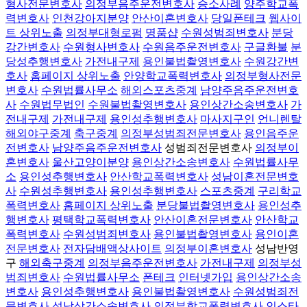
형사전문변호사
의정부음주운전변호사
승소사례
양주학교폭
력변호사
인천강아지분양
안산이혼변호사
당일폰테크
웹사이
트 상위노출
의정부대형로펌
명품샵
수원성범죄변호사
분당
강간변호사
수원형사변호사
수원음주운전변호사
구글환불
분
당성추행변호사
가전내구제
용인불법촬영변호사
수원강간변
호사
홈페이지 상위노출
안양학교폭력변호사
의정부형사전문
변호사
수원법률사무소
해외스포츠중계
남양주음주운전변호
사
수원법무법인
수원불법촬영변호사
용인상간소송변호사
가
전내구제
가전내구제
용인성추행변호사
마사지구인
언니렌탈
해외야구중계
축구중계
의정부성범죄전문변호사
용인음주운
전변호사
남양주음주운전변호사
성범죄전문변호사
의정부이
혼변호사
울산고양이분양
용인상간소송변호사
수원법률사무
소
용인성추행변호사
안산학교폭력변호사
성남이혼전문변호
사
수원성추행변호사
용인성추행변호사
스포츠중계
구리학교
폭력변호사
홈페이지 상위노출
분당불법촬영변호사
용인성추
행변호사
평택학교폭력변호사
안산이혼전문변호사
안산학교
폭력변호사
수원성범죄변호사
용인불법촬영변호사
용인이혼
전문변호사
전자담배액상사이트
의정부이혼변호사
성남반영
구
해외축구중계
의정부음주운전변호사
가전내구제
의정부성
범죄변호사
수원법률사무소
폰테크
인터넷가입
용인상간소송
변호사
용인성추행변호사
용인불법촬영변호사
수원성범죄전
문변호사
성남상간소송변호사
의정부학교폭력변호사
인스타