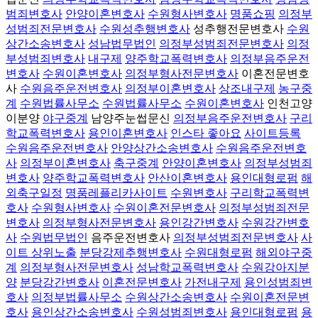
범죄변호사
안양이혼변호사
수원형사변호사
명품쇼핑
의정부
성범죄전문변호사
수원성추행변호사
성추행전문변호사
수원
상간소송변호사
성남법무법인
의정부성범죄전문변호사
의정
부성범죄변호사
내구제
양주학교폭력변호사
의정부음주운전
변호사
수원이혼변호사
의정부형사전문변호사
이혼전문변호
사
수원음주운전변호사
의정부이혼변호사
상조내구제
농구중
계
수원법률사무소
수원법률사무소
수원이혼변호사
인천고양
이분양
야구중계
남양주눈썹문신
의정부음주운전변호사
구리
학교폭력변호사
용인이혼변호사
인스타 좋아요
사이트등록
수원음주운전변호사
안양상간소송변호사
수원음주운전변호
사
의정부이혼변호사
축구중계
안양이혼변호사
의정부성범죄
변호사
양주학교폭력변호사
안산이혼변호사
용인대형로펌
해
외축구일정
명품레플리카사이트
수원변호사
구리학교폭력변
호사
수원형사변호사
수원이혼전문변호사
의정부성범죄전문
변호사
의정부형사전문변호사
용인강간변호사
수원강간변호
사
수원법무법인
음주운전변호사
의정부성범죄전문변호사
사
이트 상위노출
분당강제추행변호사
수원대형로펌
해외야구중
계
의정부형사전문변호사
성남학교폭력변호사
수원강아지분
양
분당강간변호사
이혼전문변호사
가전내구제
용인성범죄변
호사
의정부법률사무소
수원상간소송변호사
수원이혼전문변
호사
용인상간소송변호사
수원성범죄변호사
용인대형로펌
용