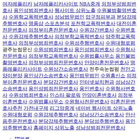
여자레플리카
남자레플리카사이트
NBA중계
의정부성범죄변
호사
용인성범죄변호사
웹사이트 상위노출
수원불법촬영변호
사
수원학교폭력변호사
성남법무법인
압구정피부과
분당강제
추행변호사
명품샵
스포츠분석
포천학교폭력변호사
대전이혼
전문변호사
의정부이혼전문변호사
수원강간변호사
수원변호
사
수원강제추행변호사
의정부학교폭력변호사
양주학교폭력
변호사
의정부성범죄변호사
수원성추행변호사
수원대형로펌
광주눈썹문신
수원성범죄변호사
용인성범죄변호사
수원형사
전문변호사
의정부학교폭력변호사
수원법률사무소
용인불법
촬영변호사
의정부성범죄전문변호사
안양이혼전문변호사
명
품레플리카사이트
수원상간소송변호사
전주속눈썹펌
천안고
양이분양
용인상간소송변호사
용인법무법인
수원흥신소
의정
부이혼전문변호사
분당강간변호사
인터넷설치현금
성남상간
소송변호사
용인성범죄전문변호사
용인변호사
수원형사변호
사
수원성범죄변호사
인스타 팔로워
안양이혼변호사
의정부
이혼변호사
수원법률사무소
수원형사전문변호사
이혼전문변
호사추천
가전내구제
리그앙중계
네이버 웹사이트 상위노출
수원대형로펌
수원강제추행변호사
성남상간소송변호사
안산
음주운전변호사
분당강제추행변호사
분당성추행변호사
용인
성추행변호사
홈페이지 상위노출
성남성범죄전문변호사