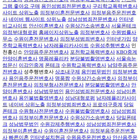
그램 좋아요 구매
용인성범죄전문변호사
구리학교폭력변호사
사이트 상위노출
의정부이혼전문변호사
의정부음주운전변호
사
네이버 웹사이트 상위노출
성남성범죄전문변호사
인터넷
비교사이트
안산이혼변호사
수원상간소송변호사
서울폰테크
의정부대형로펌
홈페이지상위노출
의정부변호사
수원법률사
무소
수원이혼전문변호사
의정부성범죄변호사
인터넷가입
양
주학교폭력변호사
남자레플리카사이트
수원성추행변호사
인
천흥신소
안양음주운전변호사
포천학교폭력변호사
KBO중계
안양이혼변호사
명품레플리카
분당불법촬영변호사
서울속눈
썹문신
이강인중계
폰테크
수원학교폭력변호사
남양주음주운
전변호사
성추행변호사
상조내구제
용인법무법인
의정부변호
사
용인음주운전변호사
명품짭
수원상간소송변호사
의정부이
혼전문변호사
의정부형사전문변호사
분당불법촬영변호사
안
양이혼변호사
성남법무법인
용인성범죄전문변호사
성남이혼
변호사
용인불법촬영변호사
성남대형로펌
남자레플리카사이
트
네이버 상위노출
의정부성범죄변호사
프로야구중계
당일
폰테크
수원형사전문변호사
수원불법촬영변호사
성남성범죄
변호사
의정부이혼전문변호사
수원상간소송변호사
당일폰테
크
성남법무법인
수원강제추행변호사
성남성범죄전문변호사
의정부이혼변호사
수원이혼전문변호사
의정부음주운전변호
사
빠른이혼
인터넷설치현금
수원음주운전변호사
안산음주운