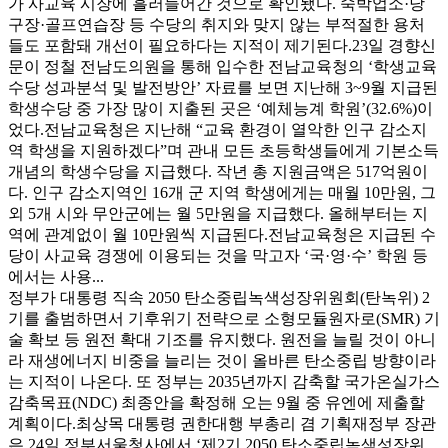
가 사교육 시장에 흘러들어간 것으로 확인됐다. 숙박업소·당
구장·골프연습장 등 수당의 취지와 맞지 않는 부적절한 용처
들도 포함돼 개선이 필요하다는 지적이 제기된다.23일 경향신
문이 정철 전남도의원을 통해 입수한 전남교육청의 ‘학생교육
수당 성과분석 및 발전방안’ 자료를 보면 지난해 3~9월 지급된
학생수당 중 가장 많이 지출된 곳은 ‘예체능계 학원’(32.6%)이
었다.전남교육청은 지난해 “교육 환경이 열악한 인구 감소지
역 학생을 지원하겠다”며 관내 모든 초등학생들에게 기본소득
개념의 학생수당을 지급했다. 작년 총 지원금액은 517억원이
다. 인구 감소지역인 16개 군 지역 학생에게는 매월 10만원, 그
외 5개 시와 무안군에는 월 5만원을 지급했다. 올해부터는 지
역에 관계없이 월 10만원씩 지급된다.전남교육청은 지급된 수
당이 사교육 경쟁에 이용되는 것을 막고자 ‘국·영·수’ 학원 등
에서는 사용...
정부가 대통령 직속 2050 탄소중립녹색성장위원회(탄녹위) 2
기를 출범하면서 기후위기 전략으로 소형모듈원자로(SMR) 기
술 확보 등 원전 확대 기조를 유지했다. 원전을 늘릴 것이 아니
라 재생에너지 비중을 늘리는 것이 올바른 탄소중립 방향이라
는 지적이 나온다. 또 정부는 2035년까지 감축할 국가온실가스
감축목표(NDC) 최종안을 확정해 오는 9월 중 유엔에 제출할
계획이다.최상목 대통령 권한대행 부총리 겸 기획재정부 장관
은 24일 정부서울청사에서 ‘제2기 2050 탄소중립녹색성장위