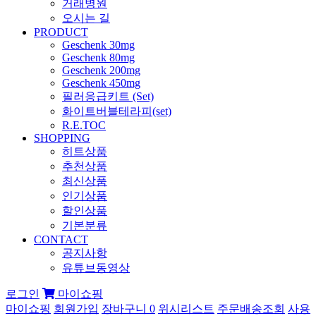
거래병원
오시는 길
PRODUCT
Geschenk 30mg
Geschenk 80mg
Geschenk 200mg
Geschenk 450mg
필러응급키트 (Set)
화이트버블테라피(set)
R.E.TOC
SHOPPING
히트상품
추천상품
최신상품
인기상품
할인상품
기본분류
CONTACT
공지사항
유튜브동영상
로그인
마이쇼핑
마이쇼핑
회원가입
장바구니
0
위시리스트
주문배송조회
사용