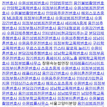
전변호사
수원성범죄변호사
안양법무법인
용인불법촬영변호
사
안양학교폭력변호사
의정부이혼변호사
수원성범죄전문변
호사
수원불법촬영변호사
안양음주운전변호사
해외스포츠중
계
MLB중계
의정부이혼변호사
수원성범죄전문변호사
수원
강간변호사
의정부성범죄전문변호사
세리에A중계
용인성추
행변호사
의정부형사전문변호사
용인대형로펌
수원강간변호
사
수원강제추행변호사
인터넷티비현금많이주는곳
분당강제
추행변호사
용인성범죄전문변호사
수원성추행변호사
성남이
혼변호사
수원음주운전변호사
의정부학교폭력변호사
구리학
교폭력변호사
무료스포츠중계
인스타 팔로워 늘리기
수원이
혼변호사
분당강제추행변호사
성남학교폭력변호사
의정부음
주운전변호사
장기렌트카
홈페이지 상위노출
평택학교폭력변
호사
의정부법률사무소
창원속눈썹연장
여자레플리카사이트
의정부이혼전문변호사
스포츠중계
수원변호사
의정부성범죄
전문변호사
레플리카샵
용인강간변호사
수원이혼전문변호사
의정부형사전문변호사
수원음주운전변호사
인터넷가입현금
지원
안양상간소송변호사
해외스포츠중계
수원변호사
의정부
이혼변호사
분당강간변호사
성남학교폭력변호사
용인이혼전
문변호사
용인성범죄전문변호사
성남법무법인
남양주학교폭
력변호사
의정부학교폭력변호사
의정부이혼변호사
수원불법
촬영변호사
수원법률사무소
서울고양이분양
용인성범죄전문