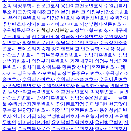
소송
의정부형사전문변호사
용인이혼전문변호사
수원법률사
무소
리그앙중계
대전고양이분양
폰테크
의정부상간소송변호
사
용인이혼변호사
분당강간변호사
수원형사변호사
수원강제
추행변호사
장기렌트가격비교사이트
의정부형사전문변호사
수원법률사무소
인천강아지분양
의정부대형로펌
상조내구제
수원대형로펌
전주혁신맛집
성남상간소송변호사
수원형사전
문변호사
의정부법무법인
성남음주운전변호사
수원상간소송
변호사
분데스리가중계
장기렌트비교
인천공항 주차장
성남
상간소송변호사
의정부음주운전변호사
성남이혼변호사
성남
성범죄변호사
의정부이혼변호사
가전내구제
의정부성범죄전
문변호사
웹사이트 상위노출
명품짭
성남이혼전문변호사
웹
사이트 상위노출
스포츠픽
의정부음주운전변호사
수원상간소
송변호사
수원강간변호사
수원상간소송변호사
수원이혼변호
사
안양이혼변호사
수원형사변호사
레플리카쇼핑몰
인터넷가
입
남양주학교폭력변호사
이혼전문변호사
의정부변호사
용인
상간소송변호사
안산이혼변호사
성남음주운전변호사
구글환
불
수원성범죄전문변호사
장기렌트장점
인터넷티비현금많이
주는곳
분당강간변호사
의정부이혼전문변호사
용인성범죄변
호사
인터넷가입
의정부성범죄변호사
수원형사변호사
수원법
무법인
이미테이션가방
용인불법촬영변호사
용인법무법인
전
주공연
수원법률사무소
수원형사전문변호사
형사전문변호사