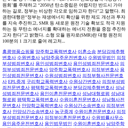
원회’를 주재하고 “2050년 탄소중립은 어렵지만 반드시 가야
하는 길로, 정부는 비상한 각오로 임하고자 한다”고 말했다. 최
권한대행은“정부는 재생에너지 확산을 위한 제도 개선과 투자
를 지속 추진하고, SMR 등 새로운 원전 기술 확보도 적극 지원
하는 등 무탄소 에너지를 확대하는 에너지 전환을 중점 추진하
고자 한다”고 밝혔다. 소형 모듈 원자로(SMR)란 대형 원전의
100분의 1 크기로 줄여 레고처...
홍콩명품쇼핑몰
양주학교폭력변호사
이혼소송
분당강제추행
변호사
수원변호사
남양주음주운전변호사
수원법무법인
의정
부성범죄변호사
용인성범죄변호사
용인성범죄전문변호사
의
정부성범죄전문변호사
양주학교폭력변호사
의정부변호사
용
인성범죄전문변호사
수원성범죄변호사
의정부형사전문변호
사
EPL중계
구리학교폭력변호사
수원상간변호사
의정부성범
죄전문변호사
평택학교폭력변호사
분당강제추행변호사
성남
성범죄전문변호사
용인이혼전문변호사
성남대형로펌
성남대
형로펌
평택학교폭력변호사
수원이혼전문변호사
성남형사전
문변호사
안양학교폭력변호사
수원상간소송변호사
의정부변
호사
안양상간소송변호사
농구중계
수원이혼전문변호사
의정
부성범죄전문변호사
의정부이혼전문변호사
수원법률사무소
용인음주운전변호사
용인법무법인
수원이혼변호사
남양주학