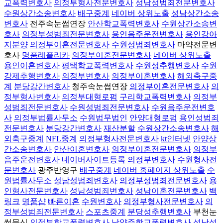
교폭력변호사
의정부형사전문변호사
성남성범죄전문변호사
수원상간소송변호사
배구중계
네이버 상위노출
성남상간소송
변호사
전주속눈썹연장
안산학교폭력변호사
수원상간소송변
호사
의정부성범죄전문변호사
용인음주운전변호사
용인강아
지분양
의정부이혼전문변호사
수원성범죄변호사
마약전문변
호사
명품레플리카
의정부이혼전문변호사
네이버 상위노출
용인이혼변호사
평택학교폭력변호사
수원성추행변호사
수원
강제추행변호사
의정부변호사
의정부이혼변호사
해외축구중
계
분당강간변호사
청주속눈썹연장
의정부이혼전문변호사
의
정부형사변호사
의정부대형로펌
구리학교폭력변호사
의정부
성범죄전문변호사
수원성범죄전문변호사
수원음주운전변호
사
의정부법률사무소
수원법무법인
안양대형로펌
용인성범죄
전문변호사
분당강간변호사
재산분할
수원상간소송변호사
해
외축구중계
NFL중계
의정부형사전문변호사
kt인터넷
안양상
간소송변호사
안산이혼변호사
의정부이혼전문변호사
의정부
음주운전변호사
네이버사이트등록
의정부변호사
수원형사전
문변호사
광주반영구
배구중계
네이버 홈페이지 상위노출
수
원법률사무소
성남성범죄변호사
의정부성범죄전문변호사
용
인형사전문변호사
성남성범죄변호사
성남이혼전문변호사
백
링크
명품샵
빠른이혼
수원변호사
의정부형사전문변호사
의
정부성범죄전문변호사
스포츠중계
분당성추행변호사
부천눈
썹문신
의정부학교폭력변호사
남양주학교폭력변호사
성남성