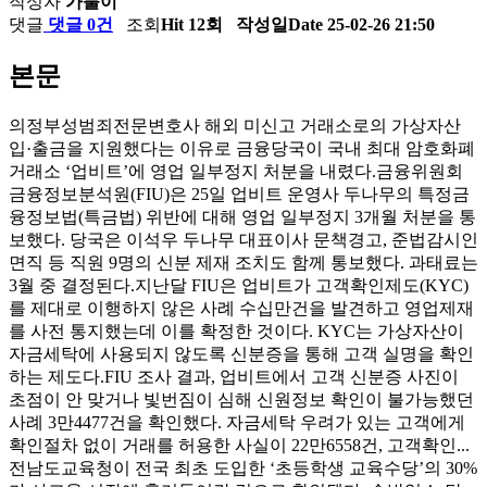
작성자
가불이
댓글
댓글 0건
조회
Hit 12회
작성일
Date 25-02-26 21:50
본문
의정부성범죄전문변호사 해외 미신고 거래소로의 가상자산
입·출금을 지원했다는 이유로 금융당국이 국내 최대 암호화폐
거래소 ‘업비트’에 영업 일부정지 처분을 내렸다.금융위원회
금융정보분석원(FIU)은 25일 업비트 운영사 두나무의 특정금
융정보법(특금법) 위반에 대해 영업 일부정지 3개월 처분을 통
보했다. 당국은 이석우 두나무 대표이사 문책경고, 준법감시인
면직 등 직원 9명의 신분 제재 조치도 함께 통보했다. 과태료는
3월 중 결정된다.지난달 FIU은 업비트가 고객확인제도(KYC)
를 제대로 이행하지 않은 사례 수십만건을 발견하고 영업제재
를 사전 통지했는데 이를 확정한 것이다. KYC는 가상자산이
자금세탁에 사용되지 않도록 신분증을 통해 고객 실명을 확인
하는 제도다.FIU 조사 결과, 업비트에서 고객 신분증 사진이
초점이 안 맞거나 빛번짐이 심해 신원정보 확인이 불가능했던
사례 3만4477건을 확인했다. 자금세탁 우려가 있는 고객에게
확인절차 없이 거래를 허용한 사실이 22만6558건, 고객확인...
전남도교육청이 전국 최초 도입한 ‘초등학생 교육수당’의 30%